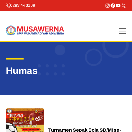
Skip
Instagram
Faceboo
YouTu
X
0283 443169
to
content
M
Humas
Turnamen Sepak Bola SD/MI se-