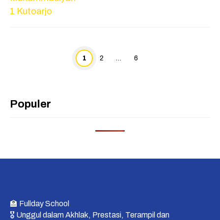
Page
Page
Page
1
2
…
6
Populer
🏫 Fullday School
🎖 Unggul dalam Akhlak, Prestasi, Terampil dan