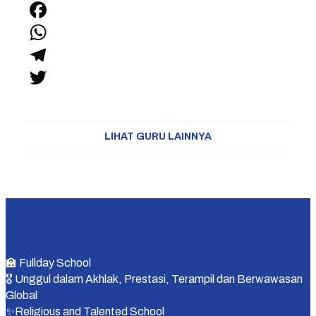
Facebook
WhatsApp
Telegram
Twitter
LIHAT GURU LAINNYA
🏫 Fullday School
🎖 Unggul dalam Akhlak, Prestasi, Terampil dan Berwawasan
Global
✨Religious and Talented School