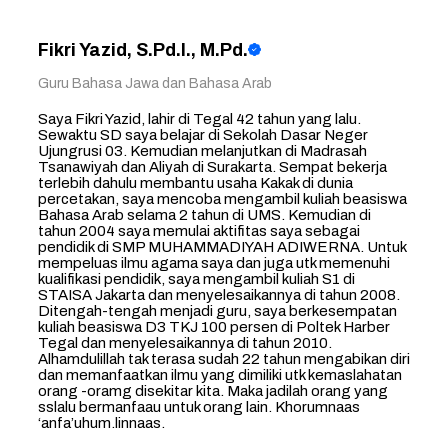
Fikri Yazid, S.Pd.I., M.Pd.
Guru Bahasa Jawa dan Bahasa Arab
Saya Fikri Yazid, lahir di Tegal 42 tahun yang lalu.
Sewaktu SD saya belajar di Sekolah Dasar Neger
Ujungrusi 03. Kemudian melanjutkan di Madrasah
Tsanawiyah dan Aliyah di Surakarta. Sempat bekerja
terlebih dahulu membantu usaha Kakak di dunia
percetakan, saya mencoba mengambil kuliah beasiswa
Bahasa Arab selama 2 tahun di UMS. Kemudian di
tahun 2004 saya memulai aktifitas saya sebagai
pendidik di SMP MUHAMMADIYAH ADIWERNA. Untuk
mempeluas ilmu agama saya dan juga utk memenuhi
kualifikasi pendidik, saya mengambil kuliah S1 di
STAISA Jakarta dan menyelesaikannya di tahun 2008.
Ditengah-tengah menjadi guru, saya berkesempatan
kuliah beasiswa D3 TKJ 100 persen di Poltek Harber
Tegal dan menyelesaikannya di tahun 2010.
Alhamdulillah tak terasa sudah 22 tahun mengabikan diri
dan memanfaatkan ilmu yang dimiliki utk kemaslahatan
orang -oramg disekitar kita. Maka jadilah orang yang
sslalu bermanfaau untuk orang lain. Khorumnaas
‘anfa’uhum.linnaas.