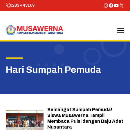
Skip
Instagram
Faceboo
YouTu
X
0283 443169
to
content
M
Hari Sumpah Pemuda
Semangat Sumpah Pemuda!
Siswa Musawerna Tampil
Membaca Puisi dengan Baju Adat
Nusantara