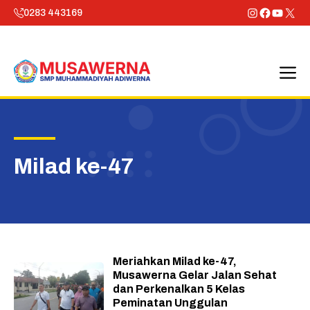
Skip
Instagram
Faceboo
YouTu
X
0283 443169
to
content
M
Milad ke-47
Meriahkan Milad ke-47,
Musawerna Gelar Jalan Sehat
dan Perkenalkan 5 Kelas
Peminatan Unggulan