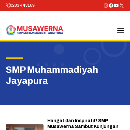
Skip
Instagram
Faceboo
YouTu
X
0283 443169
to
content
M
SMP Muhammadiyah
Jayapura
Hangat dan Inspiratif! SMP
Musawerna Sambut Kunjungan