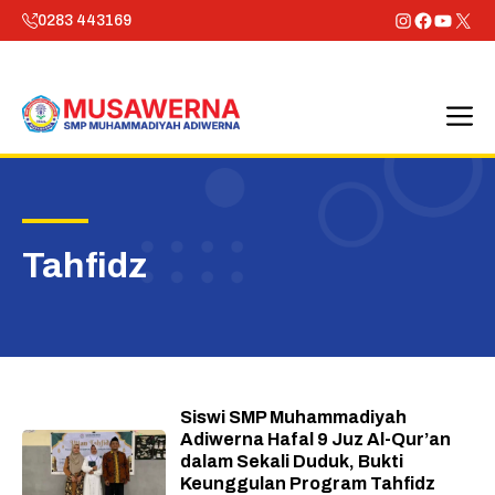
Skip
Instagram
Faceboo
YouTu
X
0283 443169
to
content
M
Tahfidz
Siswi SMP Muhammadiyah
Adiwerna Hafal 9 Juz Al-Qur’an
dalam Sekali Duduk, Bukti
Keunggulan Program Tahfidz