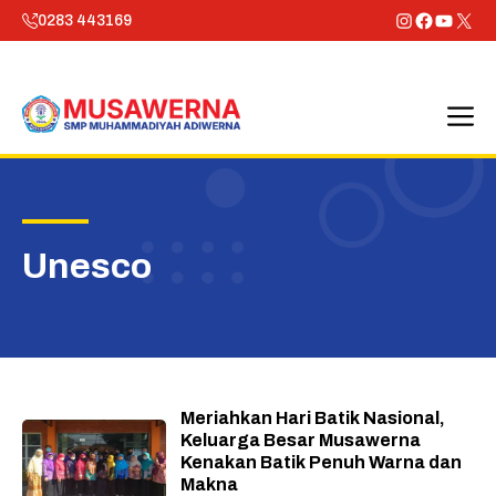
Skip
Instagram
Faceboo
YouTu
X
0283 443169
to
content
M
Unesco
Meriahkan Hari Batik Nasional,
Keluarga Besar Musawerna
Kenakan Batik Penuh Warna dan
Makna