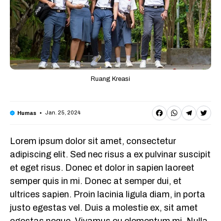
Ruang Kreasi
F
W
T
T
Jan. 25, 2024
Humas
a
h
e
w
Lorem ipsum dolor sit amet, consectetur
c
a
l
it
adipiscing elit. Sed nec risus a ex pulvinar suscipit
e
t
e
t
et eget risus. Donec et dolor in sapien laoreet
b
s
g
e
semper quis in mi. Donec at semper dui, et
o
A
r
r
ultrices sapien. Proin lacinia ligula diam, in porta
o
p
a
justo egestas vel. Duis a molestie ex, sit amet
egestas neque. Vivamus eu elementum mi. Nulla