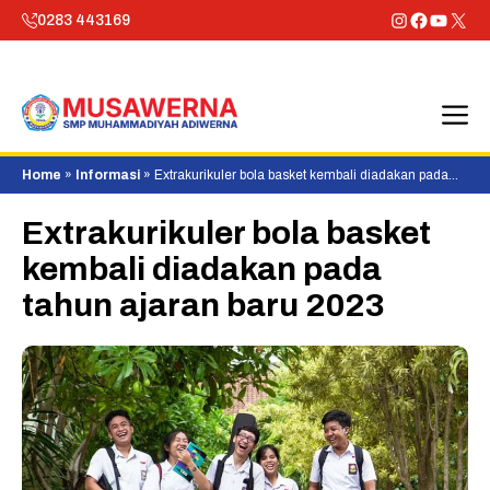
Skip
Instagram
Faceboo
YouTu
X
0283 443169
to
content
M
Home
»
Informasi
»
Extrakurikuler bola basket kembali diadakan pada
tahun ajaran baru 2023
Extrakurikuler bola basket
kembali diadakan pada
tahun ajaran baru 2023