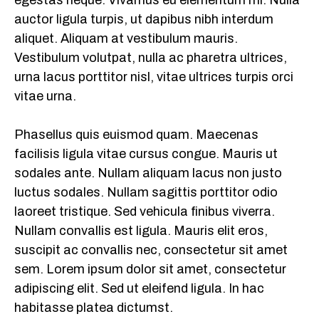
k
p
m
auctor ligula turpis, ut dapibus nibh interdum
aliquet. Aliquam at vestibulum mauris.
Vestibulum volutpat, nulla ac pharetra ultrices,
urna lacus porttitor nisl, vitae ultrices turpis orci
vitae urna.
Phasellus quis euismod quam. Maecenas
facilisis ligula vitae cursus congue. Mauris ut
sodales ante. Nullam aliquam lacus non justo
luctus sodales. Nullam sagittis porttitor odio
laoreet tristique. Sed vehicula finibus viverra.
Nullam convallis est ligula. Mauris elit eros,
suscipit ac convallis nec, consectetur sit amet
sem. Lorem ipsum dolor sit amet, consectetur
adipiscing elit. Sed ut eleifend ligula. In hac
habitasse platea dictumst.