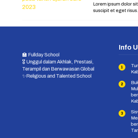
Lorem ipsum dolor sit 
suscipit et eget risu
Info 
🏫 Fullday School
🎖 Unggul dalam Akhlak, Prestasi,
Tur
Terampil dan Berwawasan Global
Ka
✨Religious and Talented School
Buk
Mu
ber
Ka
Si
Mem
ber
Ta