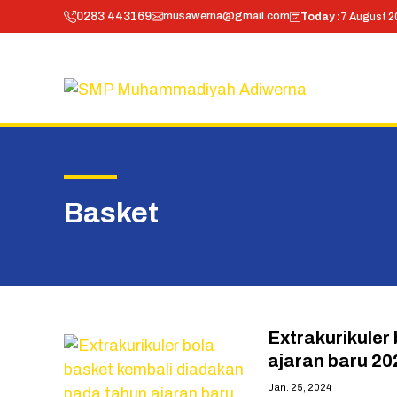
Skip
0283 443169
musawerna@gmail.com
Today :
7 August 2
to
content
Basket
Extrakurikuler
ajaran baru 20
Jan. 25, 2024