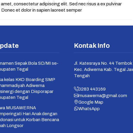
amet, consectetur adipiscing elit. Sed nec risus a ex pulvinar
s. Donec et dolor in sapien laoreet semper
Update
Kontak Info
namen Sepak Bola SD/MI se-
Jl. Katesraya No. 44 Tembok 
bupaten Tegal
Kec. Adiwerna Kab. Tegal Ja
Tengah
a kelas KKO Boarding SMP
hammadiyah Adiwerna
0283 443169
sinergi dengan Disporapar
musawerna@gmail.com
bupaten Tegal
Google Map
swa MUSAWERNA
WhatsApp
peringati Hari Anak dengan
donasi untuk Korban Bencana
nah Longsor