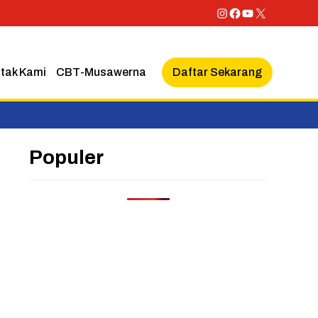
Instagram
Facebook
YouTube
X
Daftar Sekarang
tak Kami
CBT-Musawerna
Populer