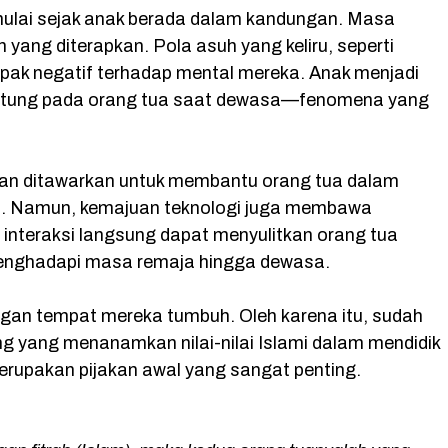
a
h
e
w
mulai sejak anak berada dalam kandungan. Masa
c
a
l
it
 yang diterapkan. Pola asuh yang keliru, seperti
e
t
e
t
pak negatif terhadap mental mereka. Anak menjadi
b
s
g
e
antung pada orang tua saat dewasa—fenomena yang
o
A
r
r
o
p
a
han ditawarkan untuk membantu orang tua dalam
k
p
m
ja. Namun, kemajuan teknologi juga membawa
 interaksi langsung dapat menyulitkan orang tua
enghadapi masa remaja hingga dewasa.
ungan tempat mereka tumbuh. Oleh karena itu, sudah
g yang menanamkan nilai-nilai Islami dalam mendidik
merupakan pijakan awal yang sangat penting.