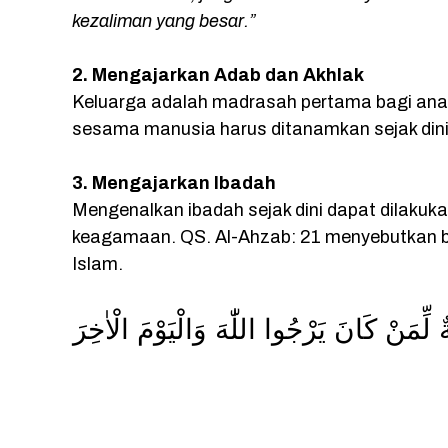
kezaliman yang besar.”
2. Mengajarkan Adab dan Akhlak
Keluarga adalah madrasah pertama bagi anak.
sesama manusia harus ditanamkan sejak dini 
3. Mengajarkan Ibadah
Mengenalkan ibadah sejak dini dapat dilakuk
keagamaan. QS. Al-Ahzab: 21 menyebutkan ba
Islam.
ِّمَنْ كَانَ يَرْجُوا اللّٰهَ وَالْيَوْمَ الْاٰخِرَ