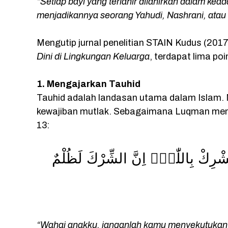
“Setiap bayi yang terlahir dilahirkan dalam kea
menjadikannya seorang Yahudi, Nashrani, atau 
Mengutip jurnal penelitian STAIN Kudus (2017
Dini di Lingkungan Keluarga
, terdapat lima po
1. Mengajarkan Tauhid
Tauhid adalah landasan utama dalam Islam.
kewajiban mutlak. Sebagaimana Luqman men
13:
ا تُشْرِكْ بِاللّٰهِۗ اِنَّ الشِّرْكَ لَظُلْمٌ
“Wahai anakku, janganlah kamu menyekutukan 