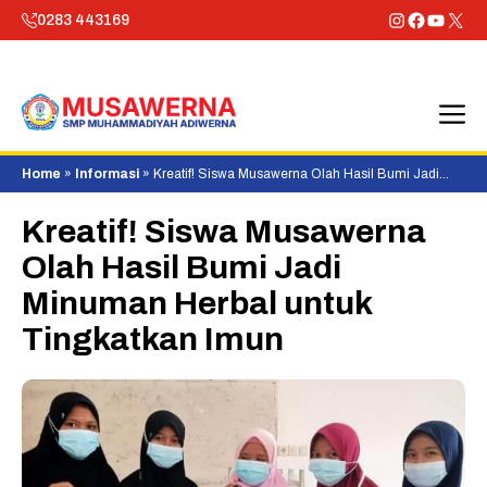
Skip
Instagram
Faceboo
YouTu
X
0283 443169
to
content
M
Home
»
Informasi
»
Kreatif! Siswa Musawerna Olah Hasil Bumi Jadi
Minuman Herbal untuk Tingkatkan Imun
Kreatif! Siswa Musawerna
Olah Hasil Bumi Jadi
Minuman Herbal untuk
Tingkatkan Imun