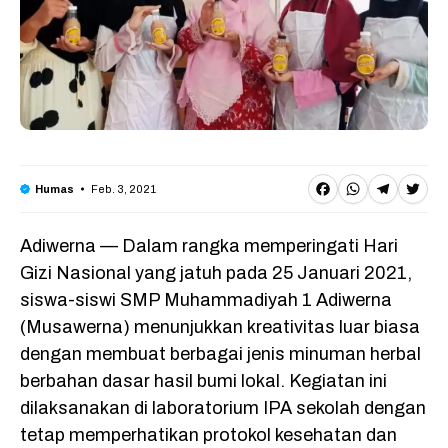
F
W
T
T
Feb. 3, 2021
Humas
a
h
e
w
Adiwerna — Dalam rangka memperingati Hari
c
a
l
it
Gizi Nasional yang jatuh pada 25 Januari 2021,
e
t
e
t
siswa-siswi SMP Muhammadiyah 1 Adiwerna
b
s
g
e
(Musawerna) menunjukkan kreativitas luar biasa
o
A
r
r
dengan membuat berbagai jenis minuman herbal
o
p
a
berbahan dasar hasil bumi lokal. Kegiatan ini
dilaksanakan di laboratorium IPA sekolah dengan
k
p
m
tetap memperhatikan protokol kesehatan dan