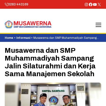
Skip
Instagram
Faceboo
YouTu
X
0283 443169
to
content
M
Home
»
Informasi
»
Musawerna dan SMP Muhammadiyah Sampang
Jalin Silaturahmi dan Kerja Sama Manajemen Sekolah
Musawerna dan SMP
Muhammadiyah Sampang
Jalin Silaturahmi dan Kerja
Sama Manajemen Sekolah