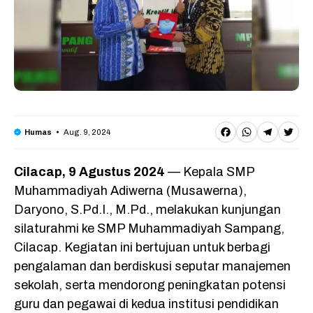
F
W
T
T
Aug. 9, 2024
Humas
a
h
e
w
Cilacap, 9 Agustus 2024
— Kepala SMP
c
a
l
it
Muhammadiyah Adiwerna (Musawerna),
e
t
e
t
Daryono, S.Pd.I., M.Pd., melakukan kunjungan
b
s
g
e
silaturahmi ke SMP Muhammadiyah Sampang,
o
A
r
r
Cilacap. Kegiatan ini bertujuan untuk berbagi
o
p
a
pengalaman dan berdiskusi seputar manajemen
sekolah, serta mendorong peningkatan potensi
k
p
m
guru dan pegawai di kedua institusi pendidikan