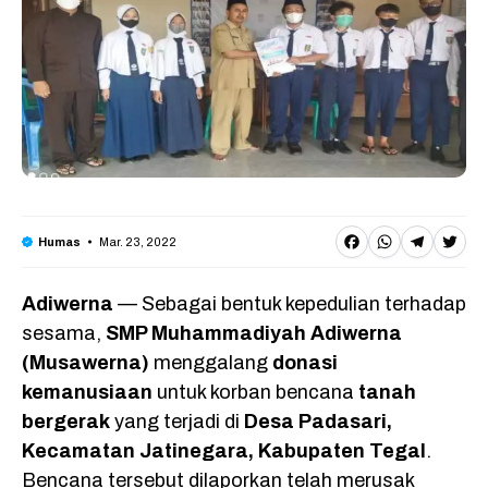
F
W
T
T
Mar. 23, 2022
Humas
a
h
e
w
Adiwerna
— Sebagai bentuk kepedulian terhadap
c
a
l
it
sesama,
SMP Muhammadiyah Adiwerna
e
t
e
t
(Musawerna)
menggalang
donasi
b
s
g
e
kemanusiaan
untuk korban bencana
tanah
o
A
r
r
bergerak
yang terjadi di
Desa Padasari,
o
p
a
Kecamatan Jatinegara, Kabupaten Tegal
.
Bencana tersebut dilaporkan telah merusak