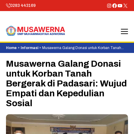
Skip
Instagram
Faceboo
YouTu
X
0283 443169
to
content
M
Home
»
Informasi
»
Musawerna Galang Donasi untuk Korban Tanah
Bergerak di Padasari: Wujud Empati dan Kepedulian Sosial
Musawerna Galang Donasi
untuk Korban Tanah
Bergerak di Padasari: Wujud
Empati dan Kepedulian
Sosial