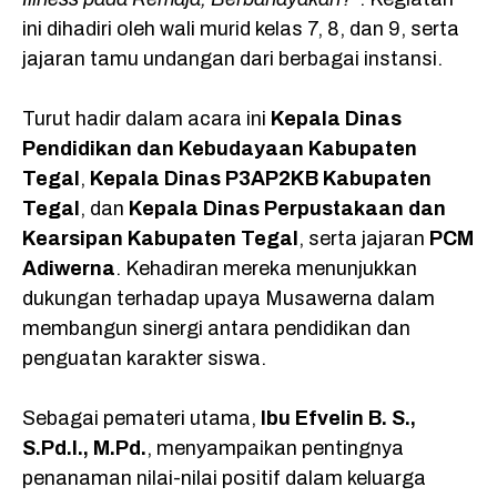
o
p
a
ini dihadiri oleh wali murid kelas 7, 8, dan 9, serta
k
p
m
jajaran tamu undangan dari berbagai instansi.
Turut hadir dalam acara ini
Kepala Dinas
Pendidikan dan Kebudayaan Kabupaten
Tegal
,
Kepala Dinas P3AP2KB Kabupaten
Tegal
, dan
Kepala Dinas Perpustakaan dan
Kearsipan Kabupaten Tegal
, serta jajaran
PCM
Adiwerna
. Kehadiran mereka menunjukkan
dukungan terhadap upaya Musawerna dalam
membangun sinergi antara pendidikan dan
penguatan karakter siswa.
Sebagai pemateri utama,
Ibu Efvelin B. S.,
S.Pd.I., M.Pd.
, menyampaikan pentingnya
penanaman nilai-nilai positif dalam keluarga