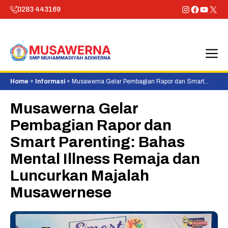
Skip
Instagram
Faceboo
YouTu
X
0283 443169
to
content
M
Home
»
Informasi
»
Musawerna Gelar Pembagian Rapor dan Smart
Parenting: Bahas Mental Illness Remaja dan Luncurkan Majalah
Musawernese
Musawerna Gelar
Pembagian Rapor dan
Smart Parenting: Bahas
Mental Illness Remaja dan
Luncurkan Majalah
Musawernese