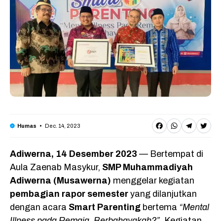
F
W
T
T
Dec. 14, 2023
Humas
a
h
e
w
Adiwerna, 14 Desember 2023
— Bertempat di
c
a
l
it
Aula Zaenab Masykur,
SMP Muhammadiyah
e
t
e
t
Adiwerna (Musawerna)
menggelar kegiatan
b
s
g
e
pembagian rapor semester
yang dilanjutkan
o
A
r
r
dengan acara
Smart Parenting
bertema
“Mental
Illness pada Remaja, Berbahayakah?”
. Kegiatan