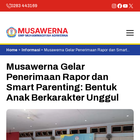
Skip
Instagram
Faceboo
YouTu
X
0283 443169
to
content
M
Home
»
Informasi
»
Musawerna Gelar Penerimaan Rapor dan Smart
Parenting: Bentuk Anak Berkarakter Unggul
Musawerna Gelar
Penerimaan Rapor dan
Smart Parenting: Bentuk
Anak Berkarakter Unggul