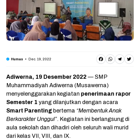
F
W
T
T
Dec. 19, 2022
Humas
a
h
e
w
Adiwerna, 19 Desember 2022
— SMP
c
a
l
it
Muhammadiyah Adiwerna (Musawerna)
e
t
e
t
menyelenggarakan kegiatan
penerimaan rapor
b
s
g
e
Semester 1
yang dilanjutkan dengan acara
o
A
r
r
Smart Parenting
bertema
“Membentuk Anak
o
p
a
Berkarakter Unggul”
. Kegiatan ini berlangsung di
aula sekolah dan dihadiri oleh seluruh wali murid
k
p
m
dari kelas VII, VIII, dan IX.