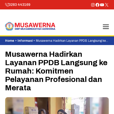
Skip
Instagram
Faceboo
YouTu
X
0283 443169
to
content
M
Home
»
Informasi
»
Musawerna Hadirkan Layanan PPDB Langsung ke
Rumah: Komitmen Pelayanan Profesional dan Merata
Musawerna Hadirkan
Layanan PPDB Langsung ke
Rumah: Komitmen
Pelayanan Profesional dan
Merata