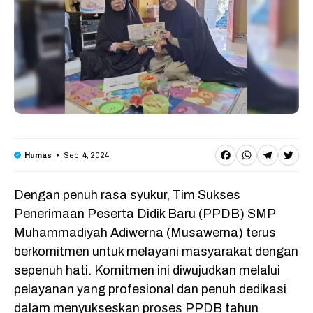
F
W
T
T
Sep. 4, 2024
Humas
a
h
e
w
Dengan penuh rasa syukur, Tim Sukses
c
a
l
it
Penerimaan Peserta Didik Baru (PPDB) SMP
e
t
e
t
Muhammadiyah Adiwerna (Musawerna) terus
b
s
g
e
berkomitmen untuk melayani masyarakat dengan
o
A
r
r
sepenuh hati. Komitmen ini diwujudkan melalui
o
p
a
pelayanan yang profesional dan penuh dedikasi
dalam menyukseskan proses PPDB tahun