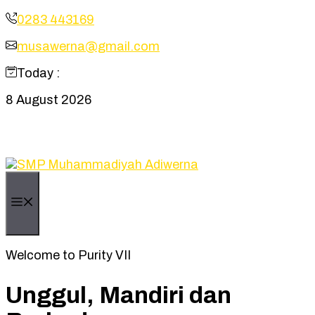
Skip
0283 443169
to
musawerna@gmail.com
content
Today :
8 August 2026
Instagram
Facebook
YouTube
X
Menu
Welcome to Purity VII
Unggul, Mandiri dan