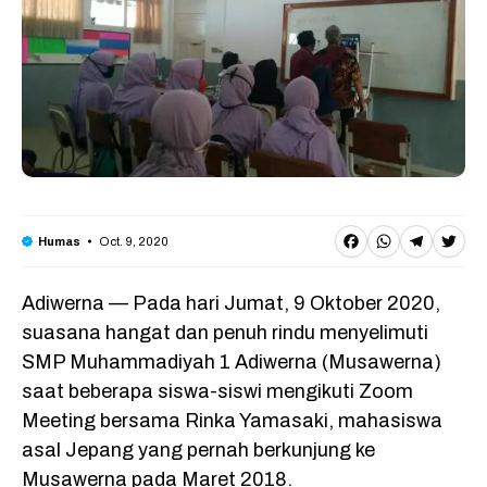
F
W
T
T
Oct. 9, 2020
Humas
a
h
e
w
Adiwerna — Pada hari Jumat, 9 Oktober 2020,
c
a
l
it
suasana hangat dan penuh rindu menyelimuti
e
t
e
t
SMP Muhammadiyah 1 Adiwerna (Musawerna)
b
s
g
e
saat beberapa siswa-siswi mengikuti Zoom
o
A
r
r
Meeting bersama Rinka Yamasaki, mahasiswa
o
p
a
asal Jepang yang pernah berkunjung ke
Musawerna pada Maret 2018.