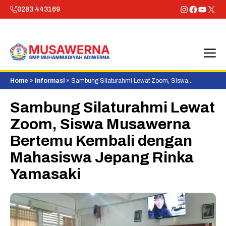
Skip
Instagram
Faceboo
YouTu
X
0283 443169
to
content
M
Home
»
Informasi
»
Sambung Silaturahmi Lewat Zoom, Siswa
Musawerna Bertemu Kembali dengan Mahasiswa Jepang Rinka Yamasaki
Sambung Silaturahmi Lewat
Zoom, Siswa Musawerna
Bertemu Kembali dengan
Mahasiswa Jepang Rinka
Yamasaki