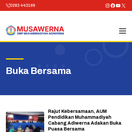
Skip
Instagram
Faceboo
YouTu
X
0283 443169
to
content
M
Buka Bersama
Rajut Kebersamaan, AUM
Pendidikan Muhammadiyah
Cabang Adiwerna Adakan Buka
Puasa Bersama