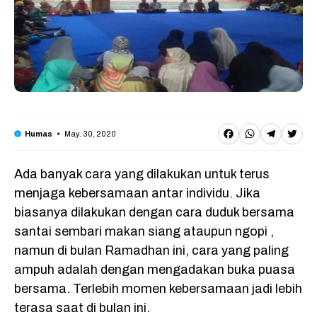
F
W
T
T
May. 30, 2020
Humas
a
h
e
w
Ada banyak cara yang dilakukan untuk terus
c
a
l
it
menjaga kebersamaan antar individu. Jika
e
t
e
t
biasanya dilakukan dengan cara duduk bersama
b
s
g
e
santai sembari makan siang ataupun ngopi ,
o
A
r
r
namun di bulan Ramadhan ini, cara yang paling
o
p
a
ampuh adalah dengan mengadakan buka puasa
bersama. Terlebih momen kebersamaan jadi lebih
k
p
m
terasa saat di bulan ini.