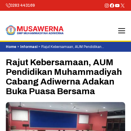
Skip
Instagram
Faceboo
YouTu
X
0283 443169
to
content
M
Home
»
Informasi
»
Rajut Kebersamaan, AUM Pendidikan
Muhammadiyah Cabang Adiwerna Adakan Buka Puasa Bersama
Rajut Kebersamaan, AUM
Pendidikan Muhammadiyah
Cabang Adiwerna Adakan
Buka Puasa Bersama