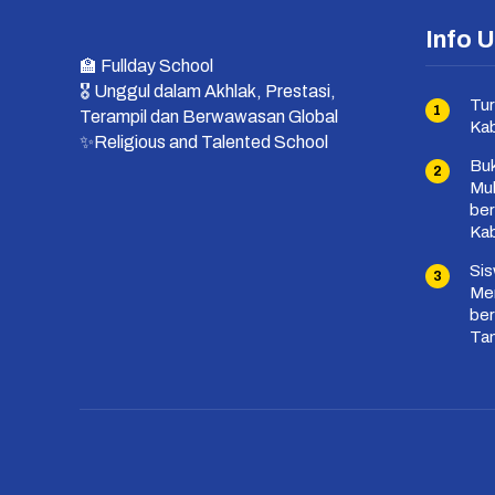
Info 
🏫 Fullday School
🎖 Unggul dalam Akhlak, Prestasi,
Tur
Terampil dan Berwawasan Global
Ka
✨Religious and Talented School
Buk
Mu
ber
Ka
Si
Mem
ber
Ta