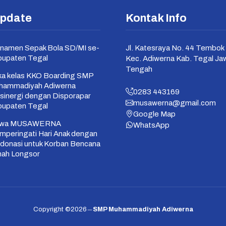
Update
Kontak Info
namen Sepak Bola SD/MI se-
Jl. Katesraya No. 44 Tembok 
bupaten Tegal
Kec. Adiwerna Kab. Tegal Ja
Tengah
a kelas KKO Boarding SMP
hammadiyah Adiwerna
0283 443169
sinergi dengan Disporapar
musawerna@gmail.com
bupaten Tegal
Google Map
swa MUSAWERNA
WhatsApp
peringati Hari Anak dengan
donasi untuk Korban Bencana
nah Longsor
Copyright ©2026
SMP Muhammadiyah Adiwerna