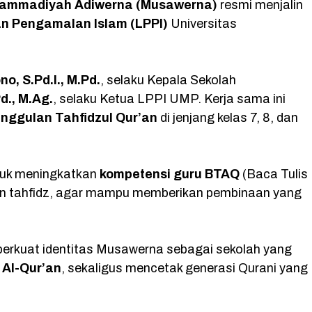
ammadiyah Adiwerna (Musawerna)
resmi menjalin
e
t
e
t
n Pengamalan Islam (LPPI)
Universitas
b
s
g
e
o
A
r
r
o
p
a
o, S.Pd.I., M.Pd.
, selaku Kepala Sekolah
d., M.Ag.
, selaku Ketua LPPI UMP. Kerja sama ini
k
p
m
unggulan Tahfidzul Qur’an
di jenjang kelas 7, 8, dan
tuk meningkatkan
kompetensi guru BTAQ
(Baca Tulis
ulan tahfidz, agar mampu memberikan pembinaan yang
perkuat identitas Musawerna sebagai sekolah yang
 Al-Qur’an
, sekaligus mencetak generasi Qurani yang