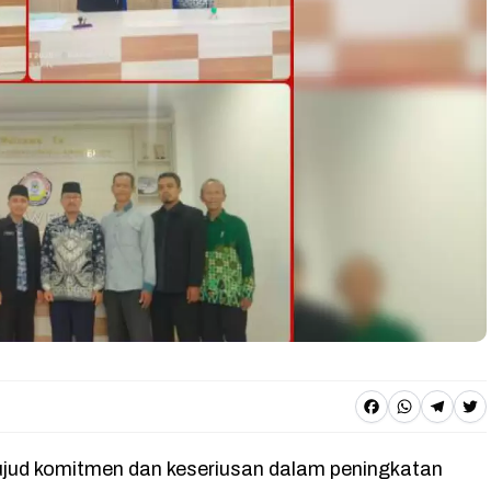
F
W
T
T
a
h
e
w
jud komitmen dan keseriusan dalam peningkatan
c
a
l
it