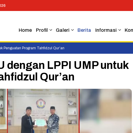
026
Home
Profil
Galeri
Berita
Informasi
Kon
 Penguatan Program Tahfidzul Qur’an
 dengan LPPI UMP untuk
hfidzul Qur’an