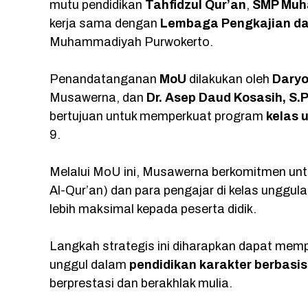
mutu pendidikan
Tahfidzul Qur’an
,
SMP Muh
kerja sama dengan
Lembaga Pengkajian da
Muhammadiyah Purwokerto.
Penandatanganan
MoU
dilakukan oleh
Daryon
Musawerna, dan
Dr. Asep Daud Kosasih, S.P
bertujuan untuk memperkuat program
kelas 
9.
Melalui MoU ini, Musawerna berkomitmen un
Al-Qur’an) dan para pengajar di kelas ungg
lebih maksimal kepada peserta didik.
Langkah strategis ini diharapkan dapat mem
unggul dalam
pendidikan karakter berbasis
berprestasi dan berakhlak mulia.