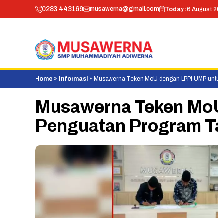
Skip
0283 443169
musawerna@gmail.com
Today :
6 August 2
to
content
Home
»
Informasi
»
Musawerna Teken MoU dengan LPPI UMP untuk
Musawerna Teken MoU
Penguatan Program Ta