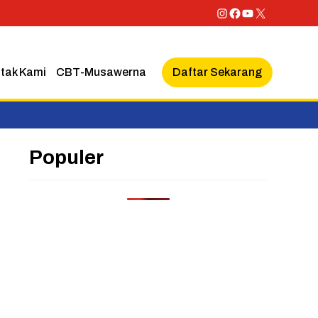
Instagram
Facebook
YouTube
X
Daftar Sekarang
tak Kami
CBT-Musawerna
Populer